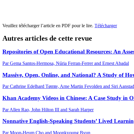
Veuillez télécharger l’article en PDF pour le lire.
Télécharger
Autres articles de cette revue
Repositories of Open Educational Resources: An Asse
Par Gema Santos-Hermosa, Núria Ferran-Ferrer and Ernest Abadal
Massive, Open, Online, and National? A Study of H
Par Cathrine Edelhard Tømte, Arne Martin Fevolden and Siri Aansta
Khan Academy Videos in Chinese: A Case Study in 
Par Allen Rao, John Hilton III and Sarah Harper
Nonnative English-Speaking Students’ Lived Learni
Par Moon-Heum Cho and Moonkyoung Byun