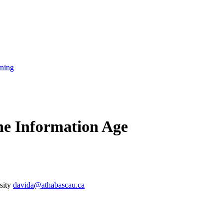
rning
the Information Age
sity
davida@athabascau.ca