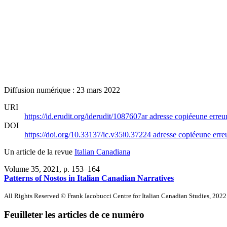
Diffusion numérique : 23 mars 2022
URI
https://id.erudit.org/iderudit/1087607ar
adresse copiée
une erreur
DOI
https://doi.org/10.33137/ic.v35i0.37224
adresse copiée
une erreu
Un article de la revue
Italian Canadiana
Volume 35, 2021
, p. 153–164
Patterns of Nostos in Italian Canadian Narratives
All Rights Reserved © Frank Iacobucci Centre for Italian Canadian Studies, 2022
Feuilleter les articles de ce numéro