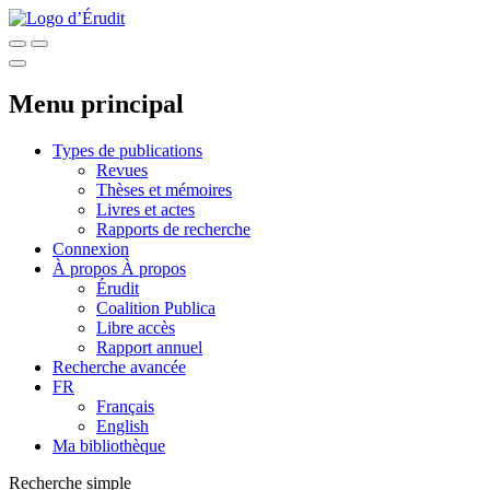
Menu principal
Types de publications
Revues
Thèses et mémoires
Livres et actes
Rapports de recherche
Connexion
À propos
À propos
Érudit
Coalition Publica
Libre accès
Rapport annuel
Recherche avancée
FR
Français
English
Ma bibliothèque
Recherche simple