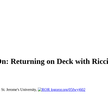
 Returning on Deck with Ricci’s
o
St. Jerome's University,
ror.org/05fwyj602