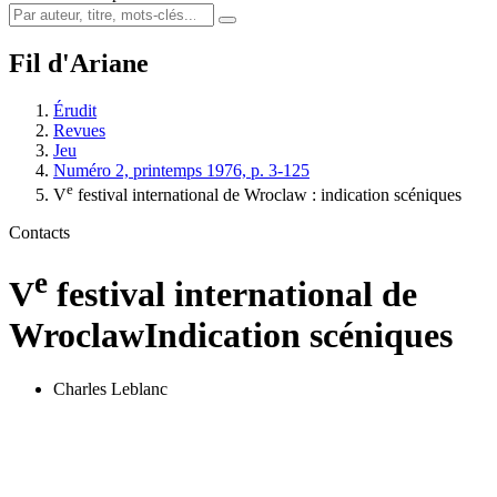
Fil d'Ariane
Érudit
Revues
Jeu
Numéro 2, printemps 1976, p. 3-125
e
V
festival international de Wroclaw : indication scéniques
Contacts
e
V
festival international de
Wroclaw
Indication scéniques
Charles Leblanc