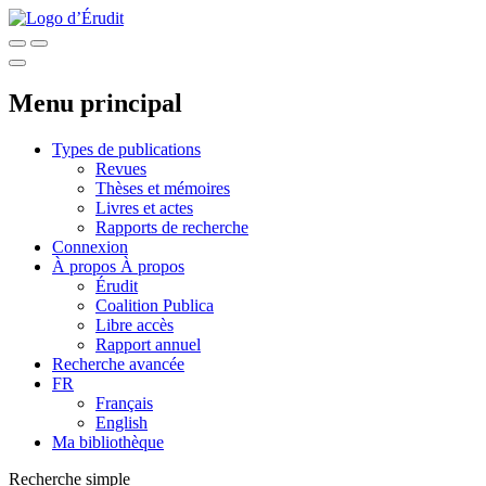
Menu principal
Types de publications
Revues
Thèses et mémoires
Livres et actes
Rapports de recherche
Connexion
À propos
À propos
Érudit
Coalition Publica
Libre accès
Rapport annuel
Recherche avancée
FR
Français
English
Ma bibliothèque
Recherche simple