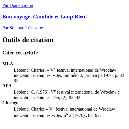
Par Diane Godin
Bon voyage, Candide et Loup Bleu!
Par Solange Lévesque
Outils de citation
Citer cet article
MLA
e
Leblanc, Charles. « V
festival international de Wroclaw :
indication scéniques. »
Jeu
, numéro 2, printemps 1976, p. 82–
92.
APA
e
Leblanc, C. (1976). V
festival international de Wroclaw :
indication scéniques.
Jeu
, (2), 82–92.
Chicago
e
Leblanc, Charles « V
festival international de Wroclaw :
o
indication scéniques ».
Jeu
n
2 (1976) : 82–92.