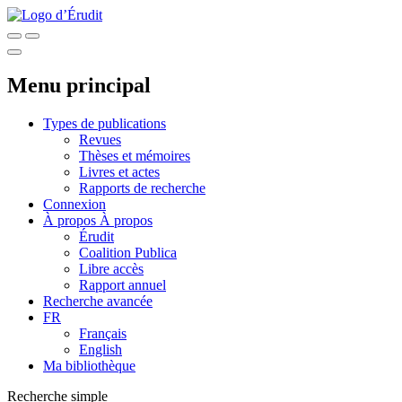
Menu principal
Types de publications
Revues
Thèses et mémoires
Livres et actes
Rapports de recherche
Connexion
À propos
À propos
Érudit
Coalition Publica
Libre accès
Rapport annuel
Recherche avancée
FR
Français
English
Ma bibliothèque
Recherche simple