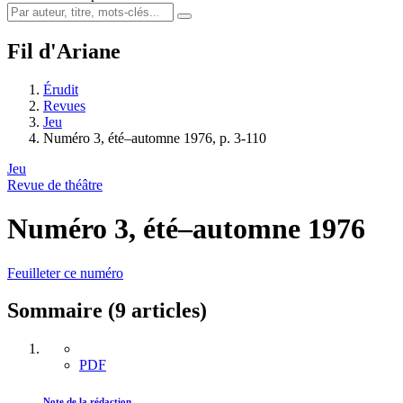
Fil d'Ariane
Érudit
Revues
Jeu
Numéro 3, été–automne 1976, p. 3-110
Jeu
Revue de théâtre
Numéro 3, été–automne 1976
Feuilleter ce numéro
Sommaire (9 articles)
PDF
Note de la rédaction