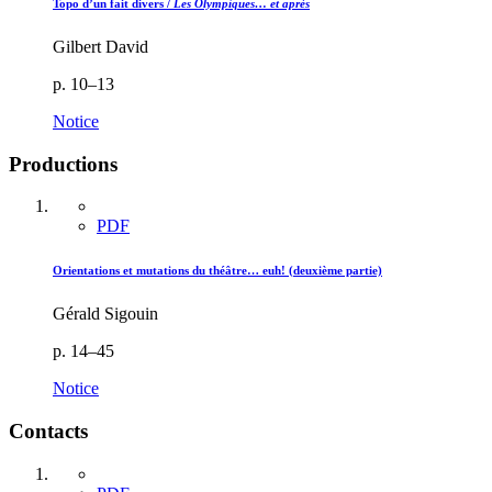
Topo d’un fait divers /
Les Olympiques… et après
Gilbert David
p. 10–13
Notice
Productions
PDF
Orientations et mutations du théâtre… euh! (deuxième partie)
Gérald Sigouin
p. 14–45
Notice
Contacts