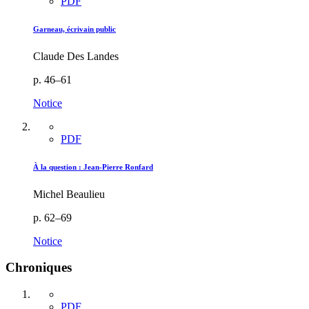
PDF
Garneau, écrivain public
Claude Des Landes
p. 46–61
Notice
PDF
À la question :
J
ean-Pierre Ronfard
Michel Beaulieu
p. 62–69
Notice
Chroniques
PDF