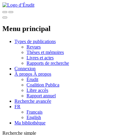
Menu principal
Types de publications
Revues
Thèses et mémoires
Livres et actes
Rapports de recherche
Connexion
À propos
À propos
Érudit
Coalition Publica
Libre accès
Rapport annuel
Recherche avancée
FR
Français
English
Ma bibliothèque
Recherche simple