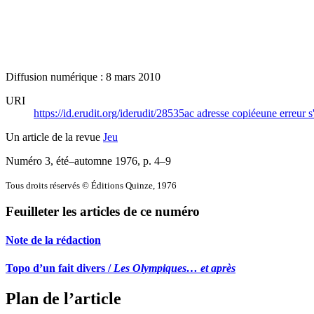
Diffusion numérique : 8 mars 2010
URI
https://id.erudit.org/iderudit/28535ac
adresse copiée
une erreur s
Un article de la revue
Jeu
Numéro 3, été–automne 1976
, p. 4–9
Tous droits réservés © Éditions Quinze, 1976
Feuilleter les articles de ce numéro
Note de la rédaction
Topo d’un fait divers /
Les Olympiques… et après
Plan de l’article