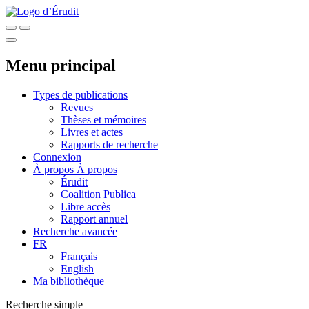
Menu principal
Types de publications
Revues
Thèses et mémoires
Livres et actes
Rapports de recherche
Connexion
À propos
À propos
Érudit
Coalition Publica
Libre accès
Rapport annuel
Recherche avancée
FR
Français
English
Ma bibliothèque
Recherche simple