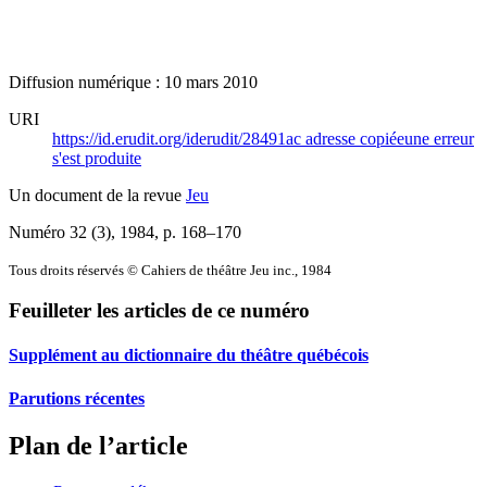
Diffusion numérique : 10 mars 2010
URI
https://id.erudit.org/iderudit/28491ac
adresse copiée
une erreur
s'est produite
Un document de la revue
Jeu
Numéro 32 (3), 1984
, p. 168–170
Tous droits réservés © Cahiers de théâtre Jeu inc., 1984
Feuilleter les articles de ce numéro
Supplément au dictionnaire du théâtre québécois
Parutions récentes
Plan de l’article