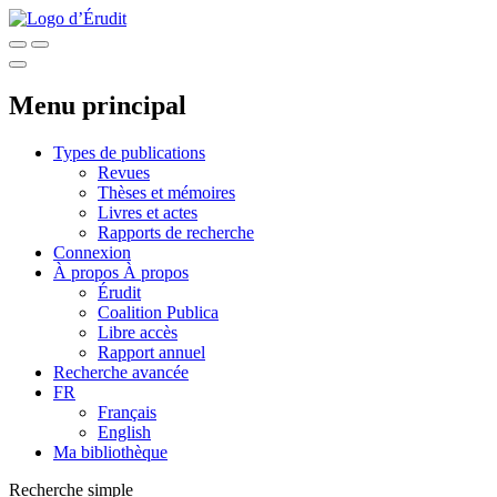
Menu principal
Types de publications
Revues
Thèses et mémoires
Livres et actes
Rapports de recherche
Connexion
À propos
À propos
Érudit
Coalition Publica
Libre accès
Rapport annuel
Recherche avancée
FR
Français
English
Ma bibliothèque
Recherche simple