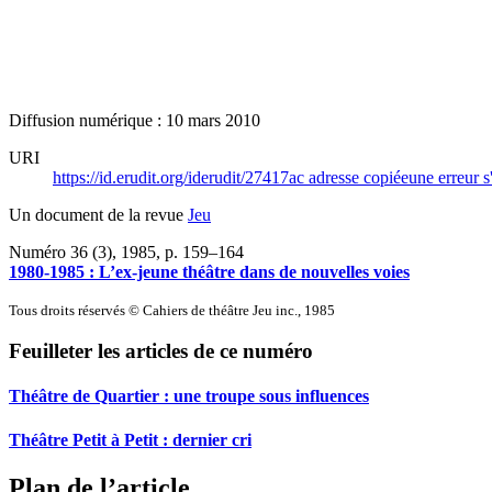
Diffusion numérique : 10 mars 2010
URI
https://id.erudit.org/iderudit/27417ac
adresse copiée
une erreur s
Un document de la revue
Jeu
Numéro 36 (3), 1985
, p. 159–164
1980-1985 : L’ex-jeune théâtre dans de nouvelles voies
Tous droits réservés © Cahiers de théâtre Jeu inc., 1985
Feuilleter les articles de ce numéro
Théâtre de Quartier : une troupe sous influences
Théâtre Petit à Petit : dernier cri
Plan de l’article