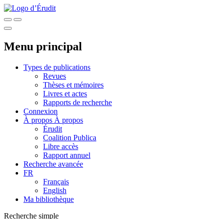
Menu principal
Types de publications
Revues
Thèses et mémoires
Livres et actes
Rapports de recherche
Connexion
À propos
À propos
Érudit
Coalition Publica
Libre accès
Rapport annuel
Recherche avancée
FR
Français
English
Ma bibliothèque
Recherche simple