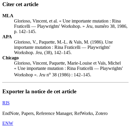
Citer cet article
MLA
Glorioso, Vincent, et al. « Une importante mutation :
R
ina
Fraticelli — Playwrights' Workshop. »
Jeu
, numéro 38, 1986,
p. 142–145.
APA
Glorioso, V., Paquette, M.-L. & Vaïs, M. (1986). Une
importante mutation :
R
ina Fraticelli — Playwrights'
Workshop.
Jeu
, (38), 142–145.
Chicago
Glorioso, Vincent, Paquette, Marie-Louise et Vaïs, Michel
« Une importante mutation :
R
ina Fraticelli — Playwrights'
o
Workshop ».
Jeu
n
38 (1986) : 142–145.
Exporter la notice de cet article
RIS
EndNote, Papers, Reference Manager, RefWorks, Zotero
ENW