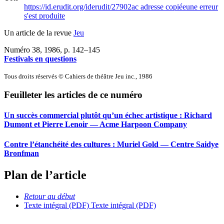
https://id.erudit.org/iderudit/27902ac
adresse copiée
une erreur
s'est produite
Un article de la revue
Jeu
Numéro 38, 1986
, p. 142–145
Festivals en questions
Tous droits réservés © Cahiers de théâtre Jeu inc., 1986
Feuilleter les articles de ce numéro
Un succès commercial plutôt qu’un échec artistique :
R
ichard
Dumont et Pierre Lenoir — Acme Harpoon Company
Contre l’étanchéité des cultures :
M
uriel Gold — Centre Saidye
Bronfman
Plan de l’article
Retour au début
Texte intégral (PDF)
Texte intégral (PDF)