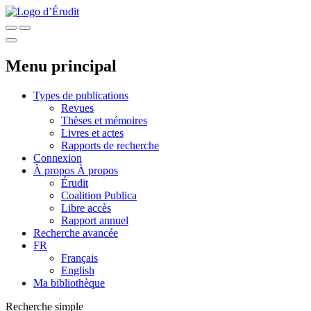
Menu principal
Types de publications
Revues
Thèses et mémoires
Livres et actes
Rapports de recherche
Connexion
À propos
À propos
Érudit
Coalition Publica
Libre accès
Rapport annuel
Recherche avancée
FR
Français
English
Ma bibliothèque
Recherche simple