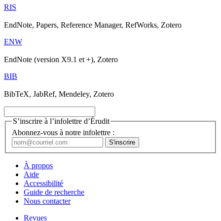
RIS
EndNote, Papers, Reference Manager, RefWorks, Zotero
ENW
EndNote (version X9.1 et +), Zotero
BIB
BibTeX, JabRef, Mendeley, Zotero
S’inscrire à l’infolettre d’Érudit
Abonnez-vous à notre infolettre :
À propos
Aide
Accessibilité
Guide de recherche
Nous contacter
Revues