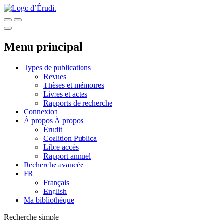
Menu principal
Types de publications
Revues
Thèses et mémoires
Livres et actes
Rapports de recherche
Connexion
À propos
À propos
Érudit
Coalition Publica
Libre accès
Rapport annuel
Recherche avancée
FR
Français
English
Ma bibliothèque
Recherche simple