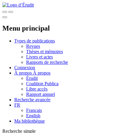
Menu principal
Types de publications
Revues
Thèses et mémoires
Livres et actes
Rapports de recherche
Connexion
À propos
À propos
Érudit
Coalition Publica
Libre accès
Rapport annuel
Recherche avancée
FR
Français
English
Ma bibliothèque
Recherche simple