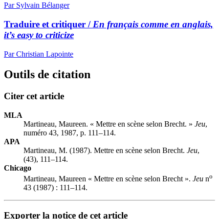
Par Sylvain Bélanger
Traduire et critiquer /
En français comme en anglais,
it’s easy to criticize
Par Christian Lapointe
Outils de citation
Citer cet article
MLA
Martineau, Maureen. « Mettre en scène selon Brecht. »
Jeu
,
numéro 43, 1987, p. 111–114.
APA
Martineau, M. (1987). Mettre en scène selon Brecht.
Jeu
,
(43), 111–114.
Chicago
o
Martineau, Maureen « Mettre en scène selon Brecht ».
Jeu
n
43 (1987) : 111–114.
Exporter la notice de cet article