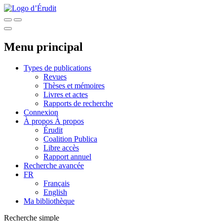
Menu principal
Types de publications
Revues
Thèses et mémoires
Livres et actes
Rapports de recherche
Connexion
À propos
À propos
Érudit
Coalition Publica
Libre accès
Rapport annuel
Recherche avancée
FR
Français
English
Ma bibliothèque
Recherche simple