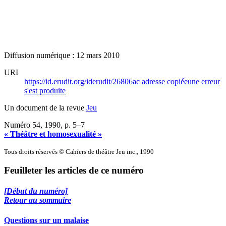
Diffusion numérique : 12 mars 2010
URI
https://id.erudit.org/iderudit/26806ac
adresse copiée
une erreur
s'est produite
Un document de la revue
Jeu
Numéro 54, 1990
, p. 5–7
« Théâtre et homosexualité »
Tous droits réservés © Cahiers de théâtre Jeu inc., 1990
Feuilleter les articles de ce numéro
[Début du numéro]
Retour au sommaire
Questions sur un malaise