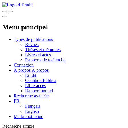
Menu principal
Types de publications
Revues
Thèses et mémoires
Livres et actes
Rapports de recherche
Connexion
À propos
À propos
Érudit
Coalition Publica
Libre accès
Rapport annuel
Recherche avancée
FR
Français
English
Ma bibliothèque
Recherche simple