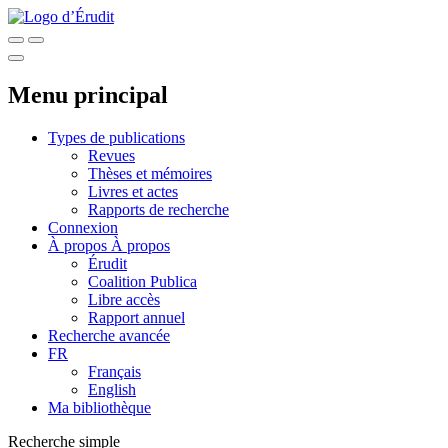
Menu principal
Types de publications
Revues
Thèses et mémoires
Livres et actes
Rapports de recherche
Connexion
À propos
À propos
Érudit
Coalition Publica
Libre accès
Rapport annuel
Recherche avancée
FR
Français
English
Ma bibliothèque
Recherche simple