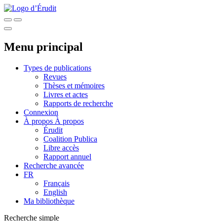
Menu principal
Types de publications
Revues
Thèses et mémoires
Livres et actes
Rapports de recherche
Connexion
À propos
À propos
Érudit
Coalition Publica
Libre accès
Rapport annuel
Recherche avancée
FR
Français
English
Ma bibliothèque
Recherche simple