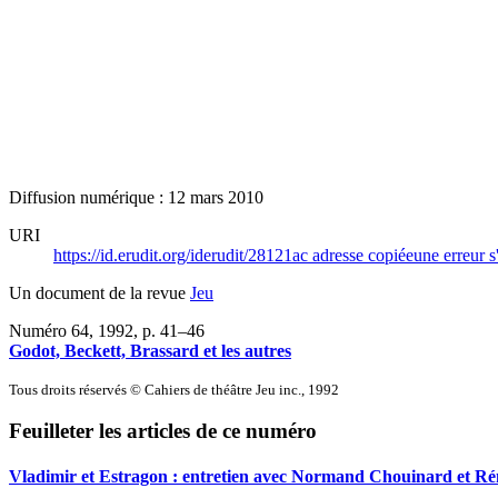
Diffusion numérique : 12 mars 2010
URI
https://id.erudit.org/iderudit/28121ac
adresse copiée
une erreur s
Un document de la revue
Jeu
Numéro 64, 1992
, p. 41–46
Godot, Beckett, Brassard et les autres
Tous droits réservés © Cahiers de théâtre Jeu inc., 1992
Feuilleter les articles de ce numéro
Vladimir et Estragon : entretien avec Normand Chouinard et R