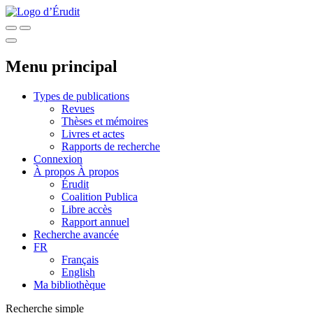
Menu principal
Types de publications
Revues
Thèses et mémoires
Livres et actes
Rapports de recherche
Connexion
À propos
À propos
Érudit
Coalition Publica
Libre accès
Rapport annuel
Recherche avancée
FR
Français
English
Ma bibliothèque
Recherche simple