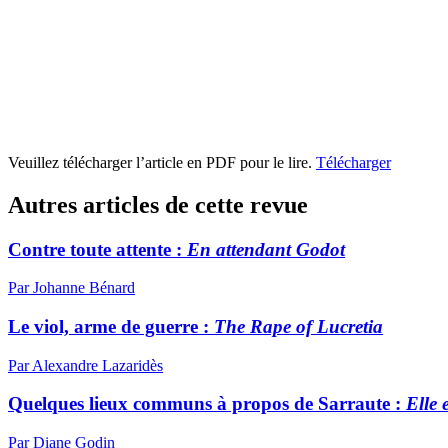
Veuillez télécharger l’article en PDF pour le lire.
Télécharger
Autres articles de cette revue
Contre toute attente :
En attendant Godot
Par Johanne Bénard
Le viol, arme de guerre :
The Rape of Lucretia
Par Alexandre Lazaridès
Quelques lieux communs à propos de Sarraute :
Elle e
Par Diane Godin