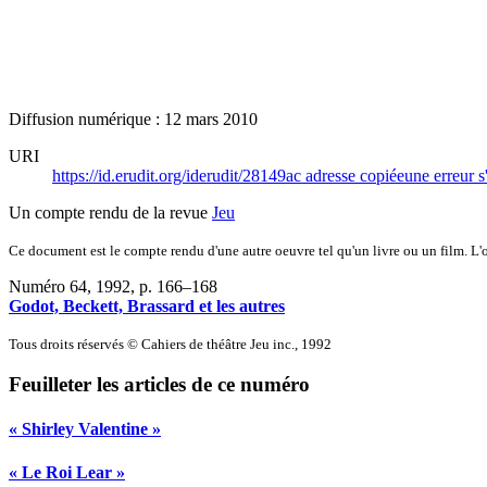
Diffusion numérique : 12 mars 2010
URI
https://id.erudit.org/iderudit/28149ac
adresse copiée
une erreur s
Un compte rendu de la revue
Jeu
Ce document est le compte rendu d'une autre oeuvre tel qu'un livre ou un film. L'oe
Numéro 64, 1992
, p. 166–168
Godot, Beckett, Brassard et les autres
Tous droits réservés © Cahiers de théâtre Jeu inc., 1992
Feuilleter les articles de ce numéro
« Shirley Valentine »
« Le Roi Lear »