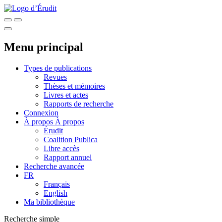
Menu principal
Types de publications
Revues
Thèses et mémoires
Livres et actes
Rapports de recherche
Connexion
À propos
À propos
Érudit
Coalition Publica
Libre accès
Rapport annuel
Recherche avancée
FR
Français
English
Ma bibliothèque
Recherche simple