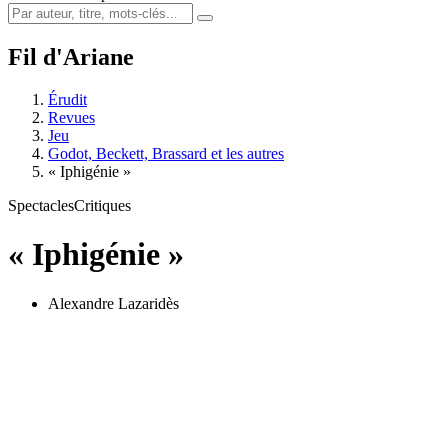
Fil d'Ariane
Érudit
Revues
Jeu
Godot, Beckett, Brassard et les autres
« Iphigénie »
Spectacles
Critiques
« Iphigénie »
Alexandre Lazaridès