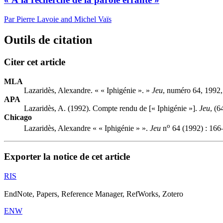
Par Pierre Lavoie and Michel Vaïs
Outils de citation
Citer cet article
MLA
Lazaridès, Alexandre. « « Iphigénie ». »
Jeu
, numéro 64, 1992,
APA
Lazaridès, A. (1992). Compte rendu de [« Iphigénie »].
Jeu
, (6
Chicago
o
Lazaridès, Alexandre « « Iphigénie » ».
Jeu
n
64 (1992) : 166
Exporter la notice de cet article
RIS
EndNote, Papers, Reference Manager, RefWorks, Zotero
ENW