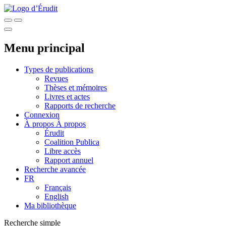
Menu principal
Types de publications
Revues
Thèses et mémoires
Livres et actes
Rapports de recherche
Connexion
À propos
À propos
Érudit
Coalition Publica
Libre accès
Rapport annuel
Recherche avancée
FR
Français
English
Ma bibliothèque
Recherche simple