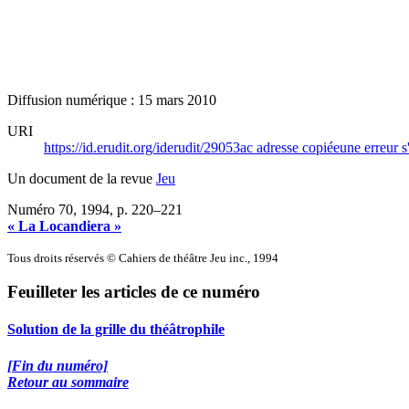
Diffusion numérique : 15 mars 2010
URI
https://id.erudit.org/iderudit/29053ac
adresse copiée
une erreur s
Un document de la revue
Jeu
Numéro 70, 1994
, p. 220–221
« La Locandiera »
Tous droits réservés © Cahiers de théâtre Jeu inc., 1994
Feuilleter les articles de ce numéro
Solution de la grille du théâtrophile
[Fin du numéro]
Retour au sommaire