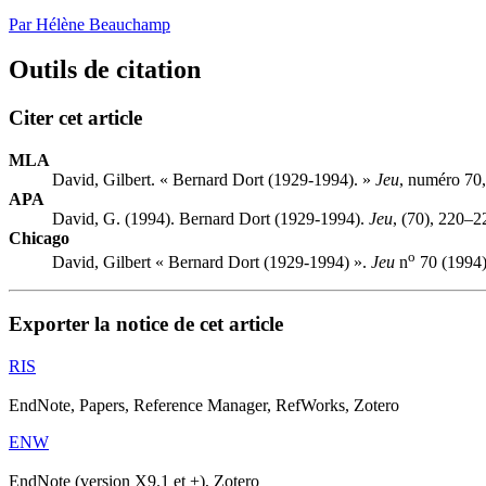
Par Hélène Beauchamp
Outils de citation
Citer cet article
MLA
David, Gilbert. « Bernard Dort (1929-1994). »
Jeu
, numéro 70,
APA
David, G. (1994). Bernard Dort (1929-1994).
Jeu
, (70), 220–2
Chicago
o
David, Gilbert « Bernard Dort (1929-1994) ».
Jeu
n
70 (1994)
Exporter la notice de cet article
RIS
EndNote, Papers, Reference Manager, RefWorks, Zotero
ENW
EndNote (version X9.1 et +), Zotero