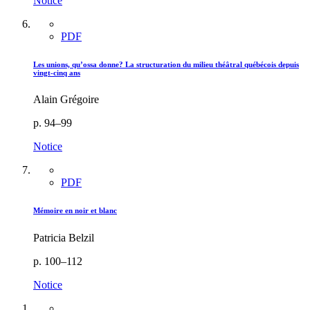
Notice
PDF
Les unions, qu’ossa donne? La structuration du milieu théâtral québécois depuis
vingt-cinq ans
Alain Grégoire
p. 94–99
Notice
PDF
Mémoire en noir et blanc
Patricia Belzil
p. 100–112
Notice