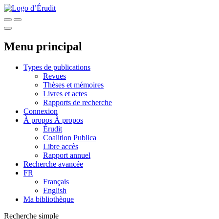
Menu principal
Types de publications
Revues
Thèses et mémoires
Livres et actes
Rapports de recherche
Connexion
À propos
À propos
Érudit
Coalition Publica
Libre accès
Rapport annuel
Recherche avancée
FR
Français
English
Ma bibliothèque
Recherche simple