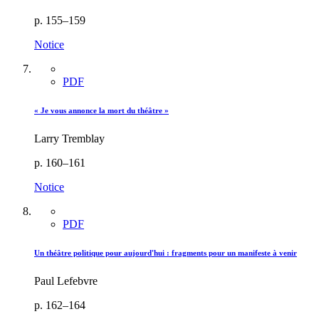
p. 155–159
Notice
PDF
« Je vous annonce la mort du théâtre »
Larry Tremblay
p. 160–161
Notice
PDF
Un théâtre politique pour aujourd'hui : fragments pour un manifeste à venir
Paul Lefebvre
p. 162–164