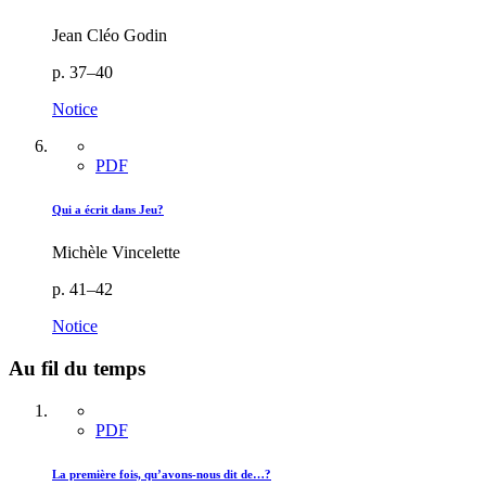
Jean Cléo Godin
p. 37–40
Notice
PDF
Qui a écrit dans Jeu?
Michèle Vincelette
p. 41–42
Notice
Au fil du temps
PDF
La première fois, qu’avons-nous dit de…?