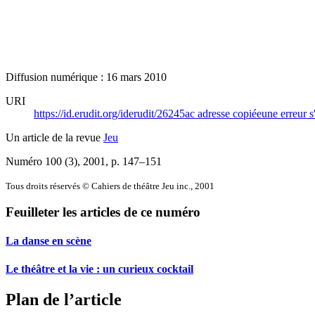
Diffusion numérique : 16 mars 2010
URI
https://id.erudit.org/iderudit/26245ac
adresse copiée
une erreur s
Un article de la revue
Jeu
Numéro 100 (3), 2001
, p. 147–151
Tous droits réservés © Cahiers de théâtre Jeu inc., 2001
Feuilleter les articles de ce numéro
La danse en scène
Le théâtre et la vie : un curieux cocktail
Plan de l’article