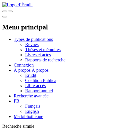
Menu principal
Types de publications
Revues
Thèses et mémoires
Livres et actes
Rapports de recherche
Connexion
À propos
À propos
Érudit
Coalition Publica
Libre accès
Rapport annuel
Recherche avancée
FR
Français
English
Ma bibliothèque
Recherche simple