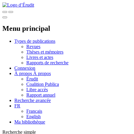
Menu principal
Types de publications
Revues
Thèses et mémoires
Livres et actes
Rapports de recherche
Connexion
À propos
À propos
Érudit
Coalition Publica
Libre accès
Rapport annuel
Recherche avancée
FR
Français
English
Ma bibliothèque
Recherche simple