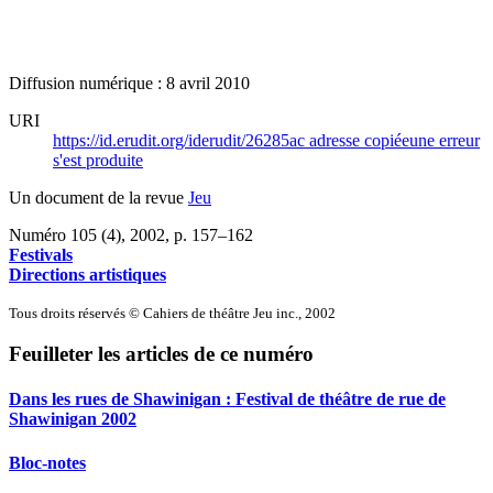
Diffusion numérique : 8 avril 2010
URI
https://id.erudit.org/iderudit/26285ac
adresse copiée
une erreur
s'est produite
Un document de la revue
Jeu
Numéro 105 (4), 2002
, p. 157–162
Festivals
Directions artistiques
Tous droits réservés © Cahiers de théâtre Jeu inc., 2002
Feuilleter les articles de ce numéro
Dans les rues de Shawinigan :
F
estival de théâtre de rue de
Shawinigan 2002
Bloc-notes