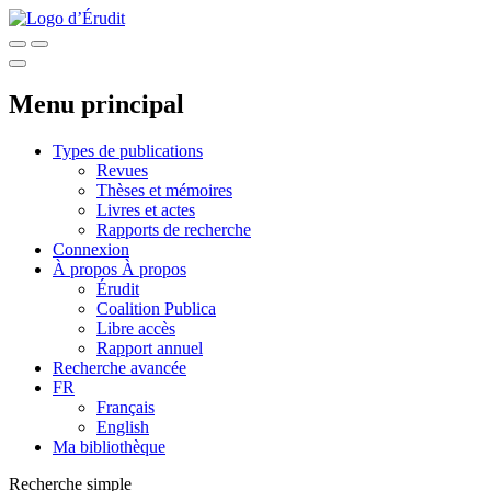
Menu principal
Types de publications
Revues
Thèses et mémoires
Livres et actes
Rapports de recherche
Connexion
À propos
À propos
Érudit
Coalition Publica
Libre accès
Rapport annuel
Recherche avancée
FR
Français
English
Ma bibliothèque
Recherche simple