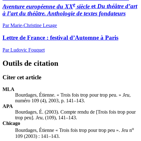
e
Aventure européenne du XX
siècle
et
Du théâtre d’art
à l’art du théâtre. Anthologie de textes fondateurs
Par Marie-Christine Lesage
Lettre de France : festival d’Automne à Paris
Par Ludovic Fouquet
Outils de citation
Citer cet article
MLA
Bourdages, Étienne. « Trois fois trop pour trop peu. »
Jeu
,
numéro 109 (4), 2003, p. 141–143.
APA
Bourdages, É. (2003). Compte rendu de [Trois fois trop pour
trop peu].
Jeu
, (109), 141–143.
Chicago
o
Bourdages, Étienne « Trois fois trop pour trop peu ».
Jeu
n
109 (2003) : 141–143.