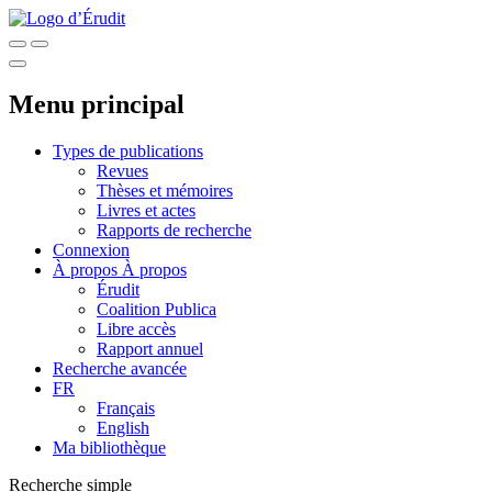
Menu principal
Types de publications
Revues
Thèses et mémoires
Livres et actes
Rapports de recherche
Connexion
À propos
À propos
Érudit
Coalition Publica
Libre accès
Rapport annuel
Recherche avancée
FR
Français
English
Ma bibliothèque
Recherche simple