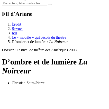
Fil d'Ariane
Érudit
Revues
Jeu
Le « modèle » québécois du théâtre
D’ombre et de lumière :
La Noirceur
Dossier : Festival de théâtre des Amériques 2003
D’ombre et de lumière
La
Noirceur
Christian Saint-Pierre