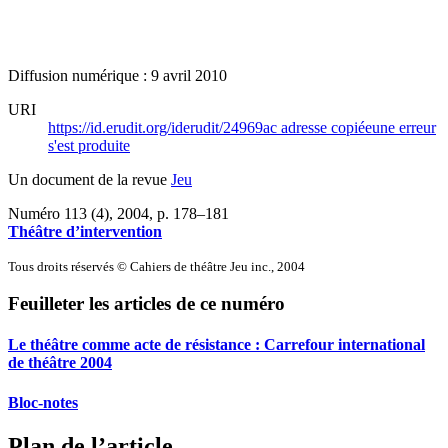
Diffusion numérique : 9 avril 2010
URI
https://id.erudit.org/iderudit/24969ac
adresse copiée
une erreur
s'est produite
Un document de la revue
Jeu
Numéro 113 (4), 2004
, p. 178–181
Théâtre d’intervention
Tous droits réservés © Cahiers de théâtre Jeu inc., 2004
Feuilleter les articles de ce numéro
Le théâtre comme acte de résistance :
C
arrefour international
de théâtre 2004
Bloc-notes
Plan de l’article