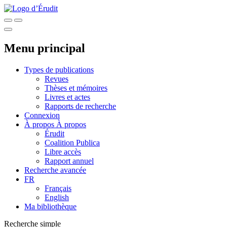
Menu principal
Types de publications
Revues
Thèses et mémoires
Livres et actes
Rapports de recherche
Connexion
À propos
À propos
Érudit
Coalition Publica
Libre accès
Rapport annuel
Recherche avancée
FR
Français
English
Ma bibliothèque
Recherche simple