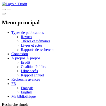
Menu principal
Types de publications
Revues
Thèses et mémoires
Livres et actes
Rapports de recherche
Connexion
À propos
À propos
Érudit
Coalition Publica
Libre accès
Rapport annuel
Recherche avancée
FR
Français
English
Ma bibliothèque
Recherche simple