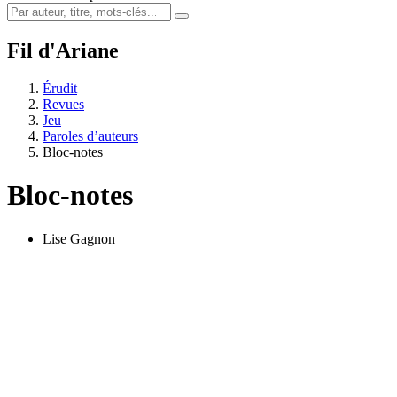
Fil d'Ariane
Érudit
Revues
Jeu
Paroles d’auteurs
Bloc-notes
Bloc-notes
Lise Gagnon