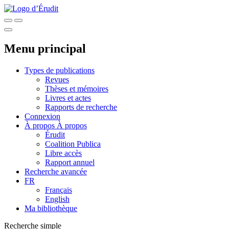
Menu principal
Types de publications
Revues
Thèses et mémoires
Livres et actes
Rapports de recherche
Connexion
À propos
À propos
Érudit
Coalition Publica
Libre accès
Rapport annuel
Recherche avancée
FR
Français
English
Ma bibliothèque
Recherche simple