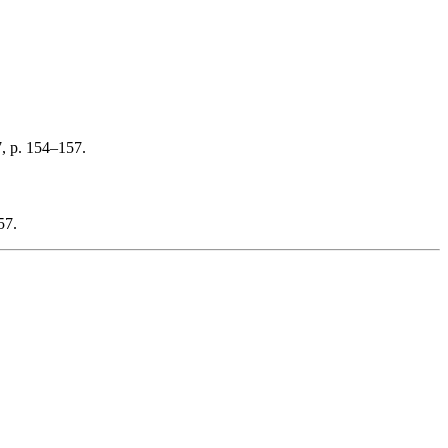
7, p. 154–157.
57.