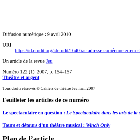
Diffusion numérique : 9 avril 2010
URI
https://id.erudit.org/iderudit/16405ac
adresse copiée
une erreur s
Un article de la revue
Jeu
Numéro 122 (1), 2007
, p. 154–157
Théâtre et argent
Tous droits réservés © Cahiers de théâtre Jeu inc., 2007
Feuilleter les articles de ce numéro
Le spectaculaire en question :
Le Spectaculaire dans les arts de l
Tours et détours d’un théâtre musical :
Winch Only
Plan de l’article