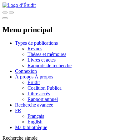
Menu principal
Types de publications
Revues
Thèses et mémoires
Livres et actes
Rapports de recherche
Connexion
À propos
À propos
Érudit
Coalition Publica
Libre accès
Rapport annuel
Recherche avancée
FR
Français
English
Ma bibliothèque
Recherche simple