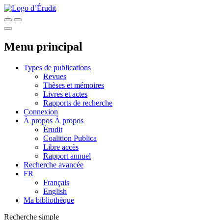
Menu principal
Types de publications
Revues
Thèses et mémoires
Livres et actes
Rapports de recherche
Connexion
À propos
À propos
Érudit
Coalition Publica
Libre accès
Rapport annuel
Recherche avancée
FR
Français
English
Ma bibliothèque
Recherche simple