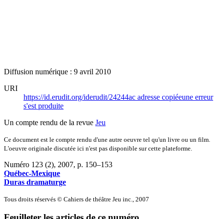
Diffusion numérique : 9 avril 2010
URI
https://id.erudit.org/iderudit/24244ac
adresse copiée
une erreur
s'est produite
Un compte rendu de la revue
Jeu
Ce document est le compte rendu d'une autre oeuvre tel qu'un livre ou un film.
L'oeuvre originale discutée ici n'est pas disponible sur cette plateforme.
Numéro 123 (2), 2007
, p. 150–153
Québec-Mexique
Duras dramaturge
Tous droits réservés © Cahiers de théâtre Jeu inc., 2007
Feuilleter les articles de ce numéro