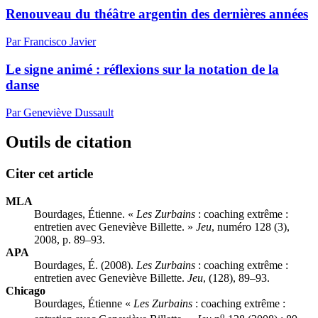
Renouveau du théâtre argentin des dernières années
Par Francisco Javier
Le signe animé : réflexions sur la notation de la
danse
Par Geneviève Dussault
Outils de citation
Citer cet article
MLA
Bourdages, Étienne. «
Les Zurbains
: coaching extrême :
entretien avec Geneviève Billette. »
Jeu
, numéro 128 (3),
2008, p. 89–93.
APA
Bourdages, É. (2008).
Les Zurbains
: coaching extrême :
entretien avec Geneviève Billette.
Jeu
, (128), 89–93.
Chicago
Bourdages, Étienne «
Les Zurbains
: coaching extrême :
o