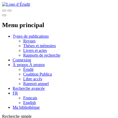
Menu principal
Types de publications
Revues
Thèses et mémoires
Livres et actes
Rapports de recherche
Connexion
À propos
À propos
Érudit
Coalition Publica
Libre accès
Rapport annuel
Recherche avancée
FR
Français
English
Ma bibliothèque
Recherche simple