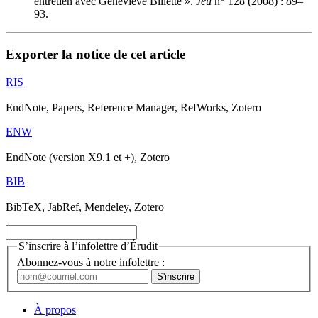
entretien avec Geneviève Billette ».
Jeu
n
128 (2008) : 89–
93.
Exporter la notice de cet article
RIS
EndNote, Papers, Reference Manager, RefWorks, Zotero
ENW
EndNote (version X9.1 et +), Zotero
BIB
BibTeX, JabRef, Mendeley, Zotero
S’inscrire à l’infolettre d’Érudit
Abonnez-vous à notre infolettre :
À propos