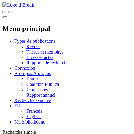
Menu principal
Types de publications
Revues
Thèses et mémoires
Livres et actes
Rapports de recherche
Connexion
À propos
À propos
Érudit
Coalition Publica
Libre accès
Rapport annuel
Recherche avancée
FR
Français
English
Ma bibliothèque
Recherche simple