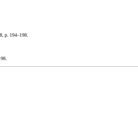
8, p. 194–198.
198.