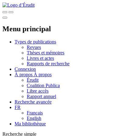
Menu principal
Types de publications
Revues
Thèses et mémoires
Livres et actes
Rapports de recherche
Connexion
À propos
À propos
Érudit
Coalition Publica
Libre accès
Rapport annuel
Recherche avancée
FR
Français
English
Ma bibliothèque
Recherche simple