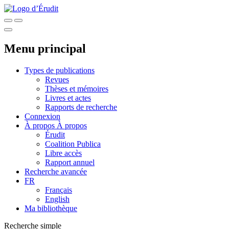
Menu principal
Types de publications
Revues
Thèses et mémoires
Livres et actes
Rapports de recherche
Connexion
À propos
À propos
Érudit
Coalition Publica
Libre accès
Rapport annuel
Recherche avancée
FR
Français
English
Ma bibliothèque
Recherche simple