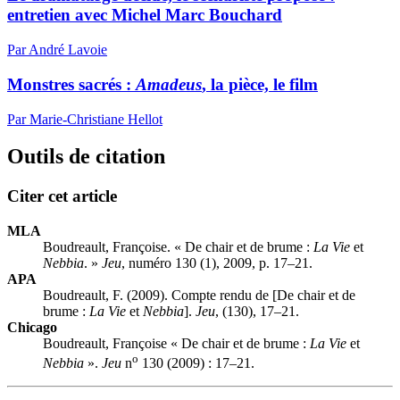
entretien avec Michel Marc Bouchard
Par André Lavoie
Monstres sacrés :
Amadeus
, la pièce, le film
Par Marie-Christiane Hellot
Outils de citation
Citer cet article
MLA
Boudreault, Françoise. « De chair et de brume :
La Vie
et
Nebbia
. »
Jeu
, numéro 130 (1), 2009, p. 17–21.
APA
Boudreault, F. (2009). Compte rendu de [De chair et de
brume :
La Vie
et
Nebbia
].
Jeu
, (130), 17–21.
Chicago
Boudreault, Françoise « De chair et de brume :
La Vie
et
o
Nebbia
».
Jeu
n
130 (2009) : 17–21.