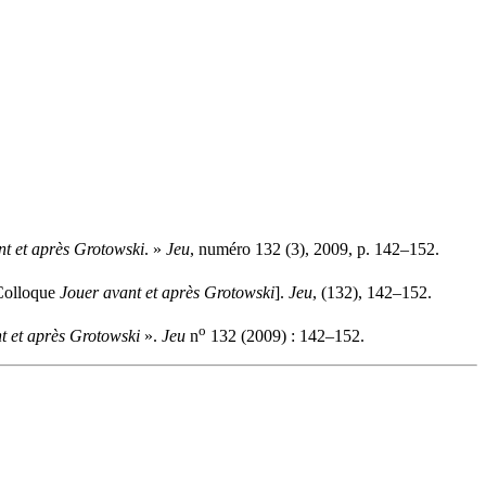
nt et après Grotowski
. »
Jeu
, numéro 132 (3), 2009, p. 142–152.
 Colloque
Jouer avant et après Grotowski
].
Jeu
, (132), 142–152.
o
t et après Grotowski
».
Jeu
n
132 (2009) : 142–152.