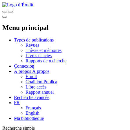
Menu principal
Types de publications
Revues
Thèses et mémoires
Livres et actes
Rapports de recherche
Connexion
À propos
À propos
Érudit
Coalition Publica
Libre accès
Rapport annuel
Recherche avancée
FR
Français
English
Ma bibliothèque
Recherche simple