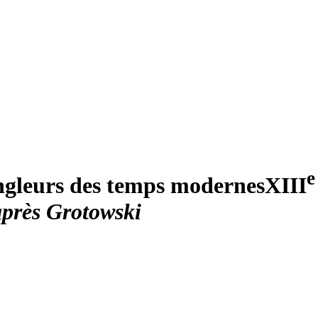
e
jongleurs des temps modernes
XIII
après Grotowski