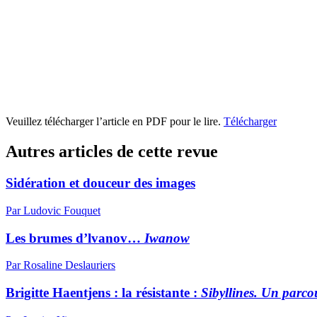
Veuillez télécharger l’article en PDF pour le lire.
Télécharger
Autres articles de cette revue
Sidération et douceur des images
Par Ludovic Fouquet
Les brumes d’lvanov…
Iwanow
Par Rosaline Deslauriers
Brigitte Haentjens : la résistante :
Sibyllines. Un parcou