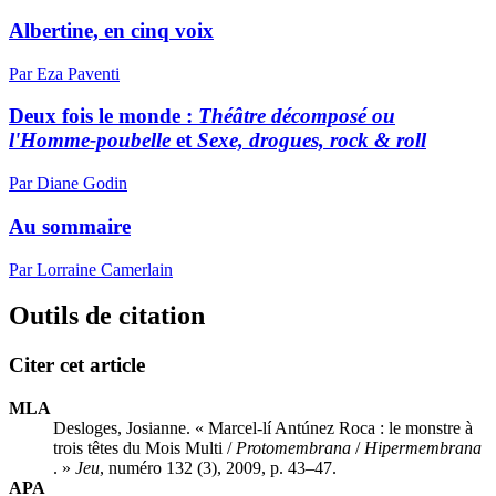
Albertine, en cinq voix
Par Eza Paventi
Deux fois le monde :
Théâtre décomposé ou
l'Homme-poubelle
et
Sexe, drogues, rock & roll
Par Diane Godin
Au sommaire
Par Lorraine Camerlain
Outils de citation
Citer cet article
MLA
Desloges, Josianne. « Marcel-lí Antúnez Roca : le monstre à
trois têtes du Mois Multi /
Protomembrana
/
Hipermembrana
. »
Jeu
, numéro 132 (3), 2009, p. 43–47.
APA