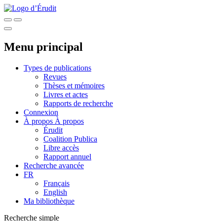
Menu principal
Types de publications
Revues
Thèses et mémoires
Livres et actes
Rapports de recherche
Connexion
À propos
À propos
Érudit
Coalition Publica
Libre accès
Rapport annuel
Recherche avancée
FR
Français
English
Ma bibliothèque
Recherche simple