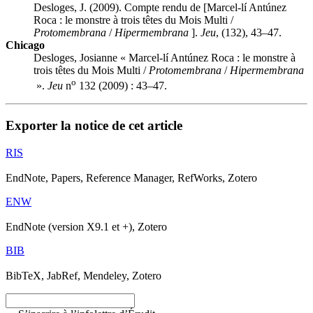
Desloges, J. (2009). Compte rendu de [Marcel-lí Antúnez
Roca : le monstre à trois têtes du Mois Multi /
Protomembrana
/
Hipermembrana
].
Jeu
, (132), 43–47.
Chicago
Desloges, Josianne « Marcel-lí Antúnez Roca : le monstre à
trois têtes du Mois Multi /
Protomembrana
/
Hipermembrana
o
».
Jeu
n
132 (2009) : 43–47.
Exporter la notice de cet article
RIS
EndNote, Papers, Reference Manager, RefWorks, Zotero
ENW
EndNote (version X9.1 et +), Zotero
BIB
BibTeX, JabRef, Mendeley, Zotero