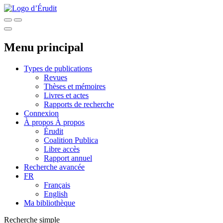
Menu principal
Types de publications
Revues
Thèses et mémoires
Livres et actes
Rapports de recherche
Connexion
À propos
À propos
Érudit
Coalition Publica
Libre accès
Rapport annuel
Recherche avancée
FR
Français
English
Ma bibliothèque
Recherche simple