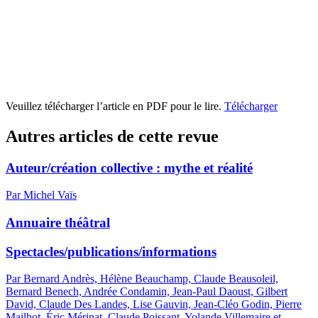
Veuillez télécharger l’article en PDF pour le lire.
Télécharger
Autres articles de cette revue
Auteur/création collective : mythe et réalité
Par Michel Vaïs
Annuaire théâtral
Spectacles/publications/informations
Par Bernard Andrès, Hélène Beauchamp, Claude Beausoleil,
Bernard Benech, Andrée Condamin, Jean-Paul Daoust, Gilbert
David, Claude Des Landes, Lise Gauvin, Jean-Cléo Godin, Pierre
Mailhot, Éric Mérinat, Claude Poissant, Yolande Villemaire et