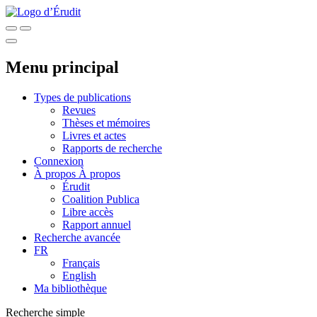
Menu principal
Types de publications
Revues
Thèses et mémoires
Livres et actes
Rapports de recherche
Connexion
À propos
À propos
Érudit
Coalition Publica
Libre accès
Rapport annuel
Recherche avancée
FR
Français
English
Ma bibliothèque
Recherche simple