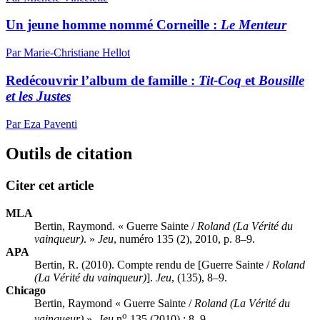
Un jeune homme nommé Corneille :
Le Menteur
Par Marie-Christiane Hellot
Redécouvrir l’album de famille :
Tit-Coq
et
Bousille
et les Justes
Par Eza Paventi
Outils de citation
Citer cet article
MLA
Bertin, Raymond. « Guerre Sainte /
Roland (La Vérité du
vainqueur)
. »
Jeu
, numéro 135 (2), 2010, p. 8–9.
APA
Bertin, R. (2010). Compte rendu de [Guerre Sainte /
Roland
(La Vérité du vainqueur)
].
Jeu
, (135), 8–9.
Chicago
Bertin, Raymond « Guerre Sainte /
Roland (La Vérité du
o
vainqueur)
».
Jeu
n
135 (2010) : 8–9.