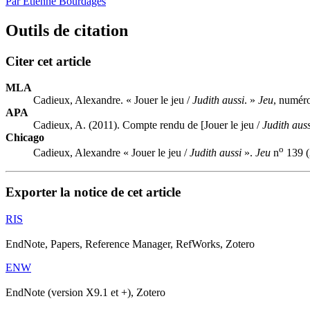
Par Étienne Bourdages
Outils de citation
Citer cet article
MLA
Cadieux, Alexandre. « Jouer le jeu /
Judith aussi
. »
Jeu
, numéro
APA
Cadieux, A. (2011). Compte rendu de [Jouer le jeu /
Judith auss
Chicago
o
Cadieux, Alexandre « Jouer le jeu /
Judith aussi
».
Jeu
n
139 (
Exporter la notice de cet article
RIS
EndNote, Papers, Reference Manager, RefWorks, Zotero
ENW
EndNote (version X9.1 et +), Zotero