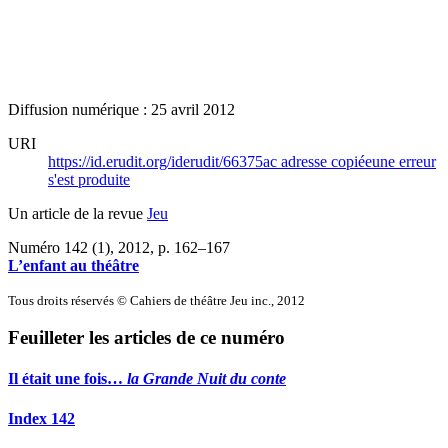
Diffusion numérique : 25 avril 2012
URI
https://id.erudit.org/iderudit/66375ac
adresse copiée
une erreur
s'est produite
Un article de la revue
Jeu
Numéro 142 (1), 2012
, p. 162–167
L’enfant au théâtre
Tous droits réservés © Cahiers de théâtre Jeu inc., 2012
Feuilleter les articles de ce numéro
Il était une fois…
la Grande Nuit du conte
Index 142