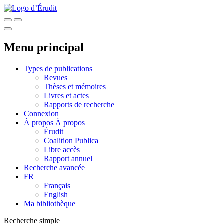
Menu principal
Types de publications
Revues
Thèses et mémoires
Livres et actes
Rapports de recherche
Connexion
À propos
À propos
Érudit
Coalition Publica
Libre accès
Rapport annuel
Recherche avancée
FR
Français
English
Ma bibliothèque
Recherche simple