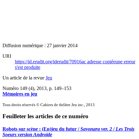
Diffusion numérique : 27 janvier 2014
URI
https://id.erudit.org/iderudit/70916ac
adresse copiée
une erreur
s'est produite
Un article de la revue
Jeu
Numéro 149 (4), 2013
, p. 149–153
Mémoires en jeu
Tous droits réservés © Cahiers de théâtre Jeu inc., 2013
Feuilleter les articles de ce numéro
Robots sur scène : (En)jeu du futur /
Sayonara ver. 2
/
Les Trois
Soeurs version Androïde