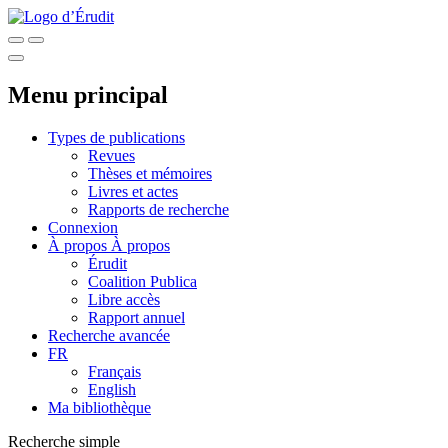
Menu principal
Types de publications
Revues
Thèses et mémoires
Livres et actes
Rapports de recherche
Connexion
À propos
À propos
Érudit
Coalition Publica
Libre accès
Rapport annuel
Recherche avancée
FR
Français
English
Ma bibliothèque
Recherche simple