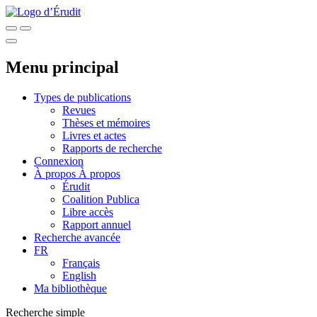
Menu principal
Types de publications
Revues
Thèses et mémoires
Livres et actes
Rapports de recherche
Connexion
À propos
À propos
Érudit
Coalition Publica
Libre accès
Rapport annuel
Recherche avancée
FR
Français
English
Ma bibliothèque
Recherche simple