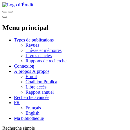
Menu principal
Types de publications
Revues
Thèses et mémoires
Livres et actes
Rapports de recherche
Connexion
À propos
À propos
Érudit
Coalition Publica
Libre accès
Rapport annuel
Recherche avancée
FR
Français
English
Ma bibliothèque
Recherche simple