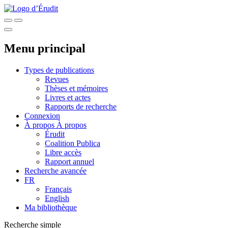
Menu principal
Types de publications
Revues
Thèses et mémoires
Livres et actes
Rapports de recherche
Connexion
À propos
À propos
Érudit
Coalition Publica
Libre accès
Rapport annuel
Recherche avancée
FR
Français
English
Ma bibliothèque
Recherche simple