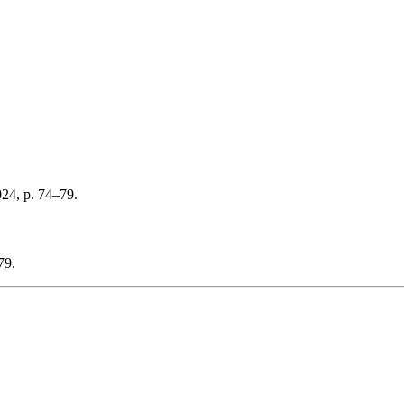
024, p. 74–79.
79.