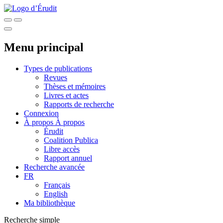
Menu principal
Types de publications
Revues
Thèses et mémoires
Livres et actes
Rapports de recherche
Connexion
À propos
À propos
Érudit
Coalition Publica
Libre accès
Rapport annuel
Recherche avancée
FR
Français
English
Ma bibliothèque
Recherche simple