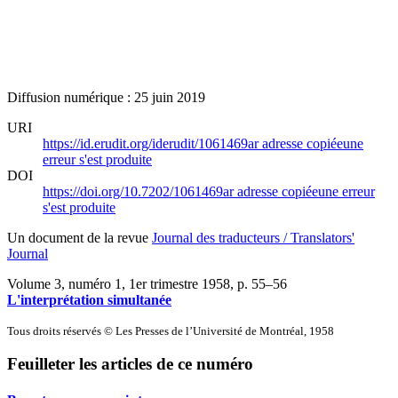
Diffusion numérique : 25 juin 2019
URI
https://id.erudit.org/iderudit/1061469ar
adresse copiée
une
erreur s'est produite
DOI
https://doi.org/10.7202/1061469ar
adresse copiée
une erreur
s'est produite
Un document de la revue
Journal des traducteurs / Translators'
Journal
Volume 3, numéro 1, 1er trimestre 1958
, p. 55–56
L'interprétation simultanée
Tous droits réservés © Les Presses de l’Université de Montréal, 1958
Feuilleter les articles de ce numéro