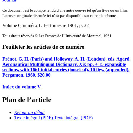
Ce document est le compte rendu d'une autre oeuvre tel qu'un livre ou un film.
L'oeuvre originale discutée ici n'est pas disponible sur cette plateforme.
Volume 6, numéro 1, 1er trimestre 1961
, p. 32
Tous droits réservés © Les Presses de l’Université de Montréal, 1961
Feuilleter les articles de ce numéro
Frénot, G. H. (Paris) and Holloway, A. H. (London), eds. Agard
Aeronautical Multilingual Dictionary. Xix pp. + 15 expansible
sections, with 1661 initial entries (looseleaf). 10 figs. (appended).
Pergamon. 1960. $20.00
Index du volume V
Plan de l’article
Retour au début
Texte intégral (PDF)
Texte intégral (PDF)