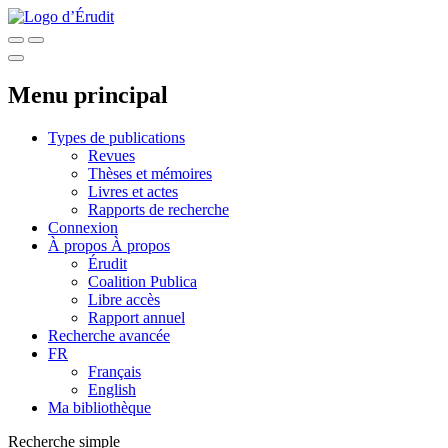
Menu principal
Types de publications
Revues
Thèses et mémoires
Livres et actes
Rapports de recherche
Connexion
À propos
À propos
Érudit
Coalition Publica
Libre accès
Rapport annuel
Recherche avancée
FR
Français
English
Ma bibliothèque
Recherche simple