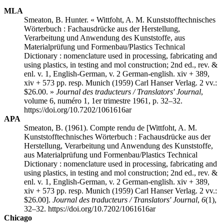
MLA
Smeaton, B. Hunter. « Wittfoht, A. M. Kunststofftechnisches
Wörterbuch : Fachausdrücke aus der Herstellung,
Verarbeitung und Anwendung des Kunststoffe, aus
Materialprüfung und Formenbau/Plastics Technical
Dictionary : nomenclature used in processing, fabricating and
using plastics, in testing and mol construction; 2nd ed., rev. &
enl. v. 1, English-German, v. 2 German-english. xiv + 389,
xiv + 573 pp. resp. Munich (1959) Carl Hanser Verlag. 2 vv.:
$26.00. »
Journal des traducteurs / Translators' Journal
,
volume 6, numéro 1, 1er trimestre 1961, p. 32–32.
https://doi.org/10.7202/1061616ar
APA
Smeaton, B. (1961). Compte rendu de [Wittfoht, A. M.
Kunststofftechnisches Wörterbuch : Fachausdrücke aus der
Herstellung, Verarbeitung und Anwendung des Kunststoffe,
aus Materialprüfung und Formenbau/Plastics Technical
Dictionary : nomenclature used in processing, fabricating and
using plastics, in testing and mol construction; 2nd ed., rev. &
enl. v. 1, English-German, v. 2 German-english. xiv + 389,
xiv + 573 pp. resp. Munich (1959) Carl Hanser Verlag. 2 vv.:
$26.00].
Journal des traducteurs / Translators' Journal
,
6
(1),
32–32. https://doi.org/10.7202/1061616ar
Chicago