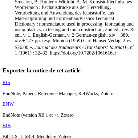
Smeaton, B. Hunter « Wittfoht, A. M. Kunststofftechnisches
Wörterbuch : Fachausdrücke aus der Herstellung,
Verarbeitung und Anwendung des Kunststoffe, aus
Materialprüfung und Formenbau/Plastics Technical
Dictionary : nomenclature used in processing, fabricating and
using plastics, in testing and mol construction; 2nd ed., rev. &
enl. v. 1, English-German, v. 2 German-english. xiv + 389,
xiv + 573 pp. resp. Munich (1959) Carl Hanser Verlag. 2 vv.:
o
$26.00 ».
Journal des traducteurs / Translators' Journal
6, n
1 (1961) : 32–32. https://doi.org/10.7202/1061616ar
Exporter la notice de cet article
RIS
EndNote, Papers, Reference Manager, RefWorks, Zotero
ENW
EndNote (version X9.1 et +), Zotero
BIB
BibTeX, JabRef, Mendeley, Zotero