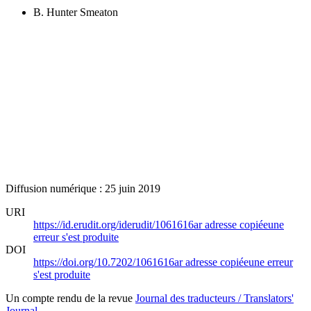
B. Hunter Smeaton
Diffusion numérique : 25 juin 2019
URI
https://id.erudit.org/iderudit/1061616ar
adresse copiée
une
erreur s'est produite
DOI
https://doi.org/10.7202/1061616ar
adresse copiée
une erreur
s'est produite
Un compte rendu de la revue
Journal des traducteurs / Translators'
Journal