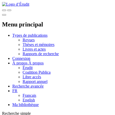
Menu principal
Types de publications
Revues
Thèses et mémoires
Livres et actes
Rapports de recherche
Connexion
À propos
À propos
Érudit
Coalition Publica
Libre accès
Rapport annuel
Recherche avancée
FR
Français
English
Ma bibliothèque
Recherche simple