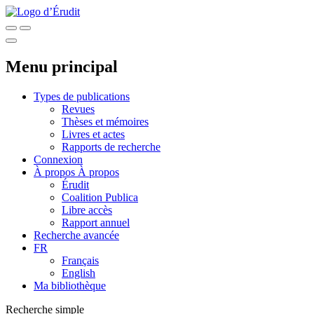
Menu principal
Types de publications
Revues
Thèses et mémoires
Livres et actes
Rapports de recherche
Connexion
À propos
À propos
Érudit
Coalition Publica
Libre accès
Rapport annuel
Recherche avancée
FR
Français
English
Ma bibliothèque
Recherche simple