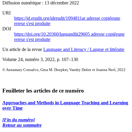
Diffusion numérique : 13 décembre 2022
URI
https://id.erudit.org/iderudit/1094811ar
adresse copiée
une
erreur s'est produite
DOI
https://doi.org/10.20360/langandlit29605
adresse copiée
une
erreur s'est produite
Un article de la revue
Language and Literacy / Langue et littératie
Volume 24, numéro 3, 2022
, p. 107–130
© Annamary Consalvo, Gina M. Doepker, Vandry Dubre et Joanna Neel, 2022
Feuilleter les articles de ce numéro
Approaches and Methods in Language Teaching and Learning
over Time
[Fin du numéro]
Retour au sommaire