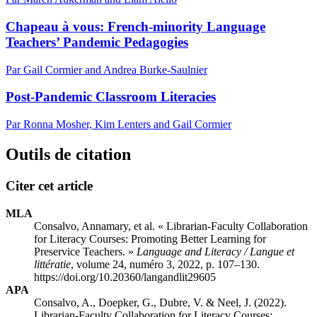
Chapeau à vous: French-minority Language
Teachers’ Pandemic Pedagogies
Par Gail Cormier and Andrea Burke-Saulnier
Post-Pandemic Classroom Literacies
Par Ronna Mosher, Kim Lenters and Gail Cormier
Outils de citation
Citer cet article
MLA
Consalvo, Annamary, et al. « Librarian-Faculty Collaboration
for Literacy Courses: Promoting Better Learning for
Preservice Teachers. »
Language and Literacy / Langue et
littératie
, volume 24, numéro 3, 2022, p. 107–130.
https://doi.org/10.20360/langandlit29605
APA
Consalvo, A., Doepker, G., Dubre, V. & Neel, J. (2022).
Librarian-Faculty Collaboration for Literacy Courses: