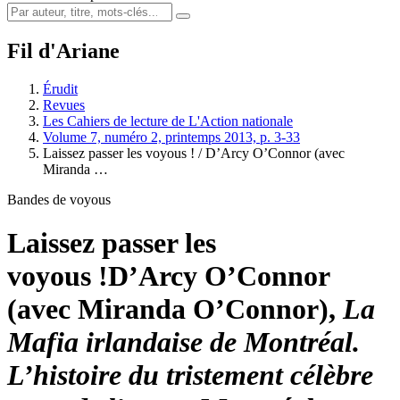
Fil d'Ariane
Érudit
Revues
Les Cahiers de lecture de L'Action nationale
Volume 7, numéro 2, printemps 2013, p. 3-33
Laissez passer les voyous ! /
D’Arcy O’Connor (avec
Miranda …
Bandes de voyous
Laissez passer les
voyous !
D’Arcy O’Connor
(avec Miranda O’Connor),
La
Mafia irlandaise de Montréal.
L’histoire du tristement célèbre