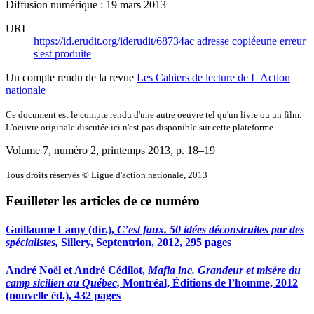
Diffusion numérique : 19 mars 2013
URI
https://id.erudit.org/iderudit/68734ac
adresse copiée
une erreur
s'est produite
Un compte rendu de la revue
Les Cahiers de lecture de L'Action
nationale
Ce document est le compte rendu d'une autre oeuvre tel qu'un livre ou un film.
L'oeuvre originale discutée ici n'est pas disponible sur cette plateforme.
Volume 7, numéro 2, printemps 2013
, p. 18–19
Tous droits réservés © Ligue d'action nationale, 2013
Feuilleter les articles de ce numéro
Guillaume Lamy (dir.),
C’est faux. 50 idées déconstruites par des
spécialistes,
Sillery, Septentrion, 2012, 295 pages
André Noël et André Cédilot,
Mafia inc. Grandeur et misère du
camp sicilien au Québec,
Montréal, Éditions de l’homme, 2012
(nouvelle éd.), 432 pages