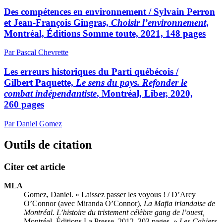
Des compétences en environnement /
Sylvain Perron
et Jean-François Gingras,
Choisir l’environnement
,
Montréal, Éditions Somme toute, 2021, 148 pages
Par Pascal Chevrette
Les erreurs historiques du Parti québécois /
Gilbert Paquette,
Le sens du pays. Refonder le
combat indépendantiste
, Montréal, Liber, 2020,
260 pages
Par Daniel Gomez
Outils de citation
Citer cet article
MLA
Gomez, Daniel. « Laissez passer les voyous ! /
D’Arcy
O’Connor (avec Miranda O’Connor),
La Mafia irlandaise de
Montréal. L’histoire du tristement célèbre gang de l’ouest,
Montréal, Éditions La Presse, 2012, 303 pages. »
Les Cahiers