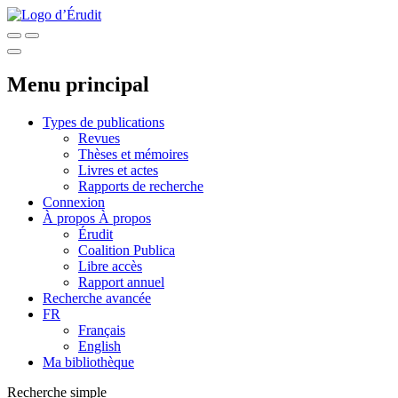
Menu principal
Types de publications
Revues
Thèses et mémoires
Livres et actes
Rapports de recherche
Connexion
À propos
À propos
Érudit
Coalition Publica
Libre accès
Rapport annuel
Recherche avancée
FR
Français
English
Ma bibliothèque
Recherche simple