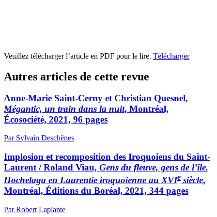
Veuillez télécharger l’article en PDF pour le lire.
Télécharger
Autres articles de cette revue
Anne-Marie Saint-Cerny et Christian Quesnel,
Mégantic, un train dans la nuit
, Montréal,
Écosociété, 2021, 96 pages
Par Sylvain Deschênes
Implosion et recomposition des Iroquoiens du Saint-
Laurent /
Roland Viau,
Gens du fleuve, gens de l’île.
e
Hochelaga en Laurentie iroquoienne au XVI
siècle
,
Montréal, Éditions du Boréal, 2021, 344 pages
Par Robert Laplante