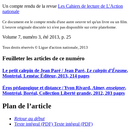
Un compte rendu de la revue
Les Cahiers de lecture de L'Action
nationale
Ce document est le compte rendu d'une autre oeuvre tel qu'un livre ou un film.
L'oeuvre originale discutée ici n'est pas disponible sur cette plateforme.
Volume 7, numéro 3, été 2013
, p. 25
Tous droits réservés © Ligue d'action nationale, 2013
Feuilleter les articles de ce numéro
Le petit calepin de Jean Paré /
Jean Paré
,
Le calepin d’Érasme
,
Montréal, Leméac Éditeur, 2013, 214 pages
Éros pédagogique et distance /
Yvon Rivard
,
Aimer, enseigner
,
Montréal, Boréal, Collection Liberté grande, 2012, 203 pages
Plan de l’article
Retour au début
Texte intégral (PDF)
Texte intégral (PDF)