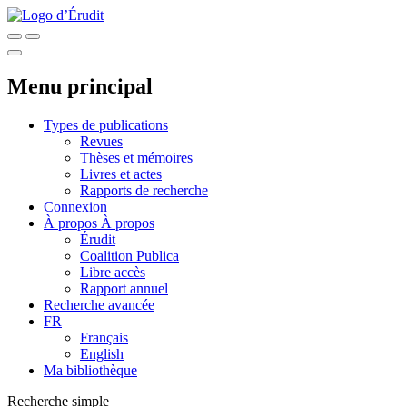
Menu principal
Types de publications
Revues
Thèses et mémoires
Livres et actes
Rapports de recherche
Connexion
À propos
À propos
Érudit
Coalition Publica
Libre accès
Rapport annuel
Recherche avancée
FR
Français
English
Ma bibliothèque
Recherche simple