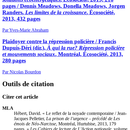
pages /
Dennis Meadows, Donella Meadows, Jorgen
Randers
,
Les limites de la croissance
, Écosociété,
2013, 432 pages
Par Yves-Marie Abraham
Plaidoyer contre la répression policière /
Francis
Dupuis-Déri (dir.),
À qui la rue? Répression policière
et mouvements sociaux
, Montréal, Écosociété, 2013,
280 pages
Par Nicolas Bourdon
Outils de citation
Citer cet article
MLA
Hébert, David. « Le reflet de la noyade contemporaine /
Jean-
Jacques Pelletier
,
La prison de l’urgence – précédé de Les
émois de Néo-Narcisse
, Montréal, Hurtubise, 2013, 179
pages. »
Les Cahiers de lecture de L'Action nationale
, volume