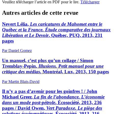
Veuillez télécharger l’article en PDF pour le lire.
Télécharger
Autres articles de cette revue
Nevert Lélia
,
Les caricatures de Mahomet entre le
Québec et la France. Étude comparative des journaux
Libération et Le Devoir
, Québec, PUQ, 2013, 231
pages
Par Daniel Gomez
Un manuel, c’est plus qu’un collage /
Simon
Tremblay-Pepin
,
Illusions. Petit manuel pour une
critique des médias
, Montréal, Lux, 2013, 150 pages
Par Martin Blais-David
Il n’y a pas d’avenir pour les goinfres ! /
John
Michael Greer
,
La fin de l’abondance. L’économie
dans un mode post-pétrole
, Écosociété, 2013, 236
pages /
David Owen
,
Vert Paradoxe. Le piège des
solutions écoénergétiques
, Écosociété, 2013, 216