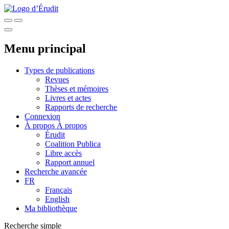
Menu principal
Types de publications
Revues
Thèses et mémoires
Livres et actes
Rapports de recherche
Connexion
À propos
À propos
Érudit
Coalition Publica
Libre accès
Rapport annuel
Recherche avancée
FR
Français
English
Ma bibliothèque
Recherche simple