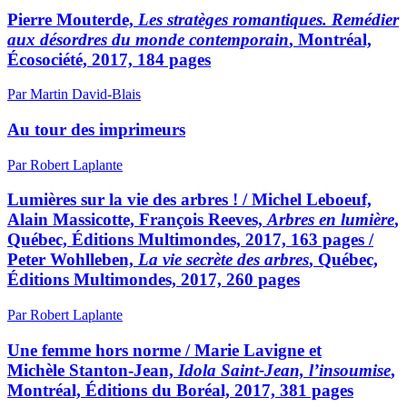
Pierre Mouterde,
Les stratèges romantiques. Remédier
aux désordres du monde contemporain
, Montréal,
Écosociété, 2017, 184 pages
Par Martin David-Blais
Au tour des imprimeurs
Par Robert Laplante
Lumières sur la vie des arbres ! / Michel Leboeuf,
Alain Massicotte, François Reeves,
Arbres en lumière
,
Québec, Éditions Multimondes, 2017, 163 pages /
Peter Wohlleben,
La vie secrète des arbres
, Québec,
Éditions Multimondes, 2017, 260 pages
Par Robert Laplante
Une femme hors norme / Marie Lavigne et
Michèle Stanton-Jean,
Idola Saint-Jean, l’insoumise
,
Montréal, Éditions du Boréal, 2017, 381 pages