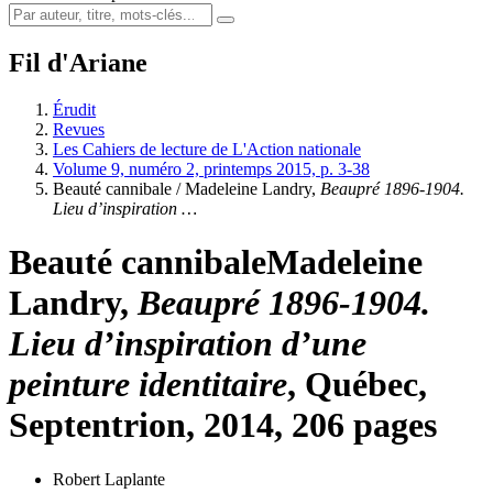
Fil d'Ariane
Érudit
Revues
Les Cahiers de lecture de L'Action nationale
Volume 9, numéro 2, printemps 2015, p. 3-38
Beauté cannibale /
Madeleine Landry
,
Beaupré 1896-1904.
Lieu d’inspiration …
Beauté cannibale
Madeleine
Landry
,
Beaupré 1896-1904.
Lieu d’inspiration d’une
peinture identitaire
, Québec,
Septentrion, 2014, 206 pages
Robert Laplante